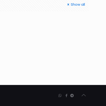
Show all